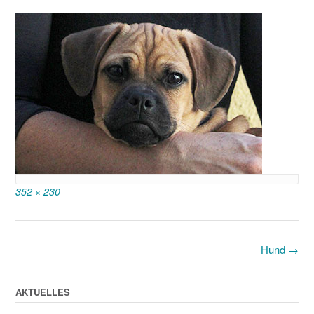
Full
352 × 230
size
Post
Hund
→
navigation
AKTUELLES