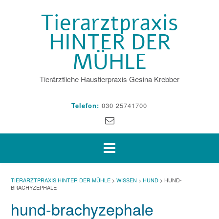
Skip
Tierarztpraxis
to
content
HINTER DER
MÜHLE
Tierärztliche Haustierpraxis Gesina Krebber
Telefon:
030 25741700
TIERARZTPRAXIS HINTER DER MÜHLE
>
WISSEN
>
HUND
>
HUND-
BRACHYZEPHALE
hund-brachyzephale