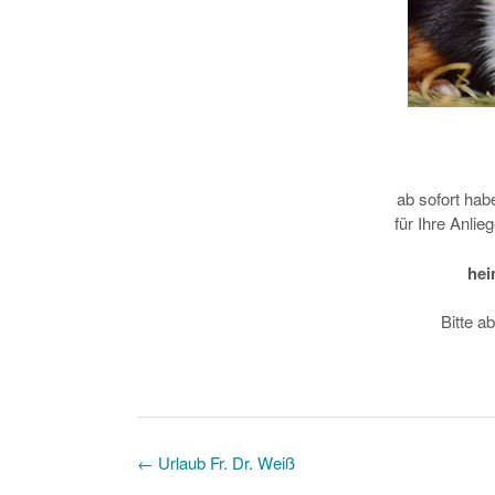
ab sofort hab
für Ihre Anli
hei
Bitte a
Post
←
Urlaub Fr. Dr. Weiß
navigation