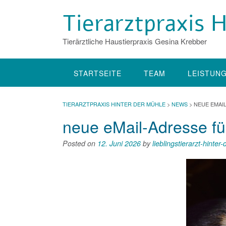
Skip
Tierarztpraxis
to
content
Tierärztliche Haustierpraxis Gesina Krebber
STARTSEITE
TEAM
LEISTUN
TIERARZTPRAXIS HINTER DER MÜHLE
>
NEWS
>
NEUE EMAI
neue eMail-Adresse fü
Posted on
12. Juni 2026
by
lieblingstierarzt-hinter