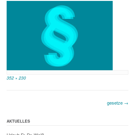
Full
352 × 230
size
Post
gesetze
→
navigation
AKTUELLES
Urlaub Fr. Dr. Weiß