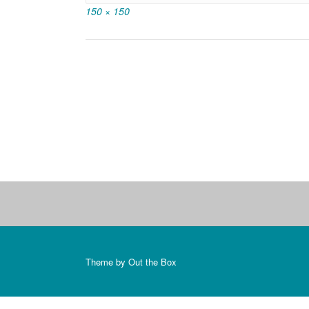
Full
150 × 150
size
Post
navigation
Theme by
Out the Box