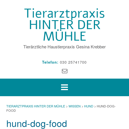
Skip
Tierarztpraxis
to
content
HINTER DER
MÜHLE
Tierärztliche Haustierpraxis Gesina Krebber
Telefon:
030 25741700
TIERARZTPRAXIS HINTER DER MÜHLE
>
WISSEN
>
HUND
>
HUND-DOG-
FOOD
hund-dog-food