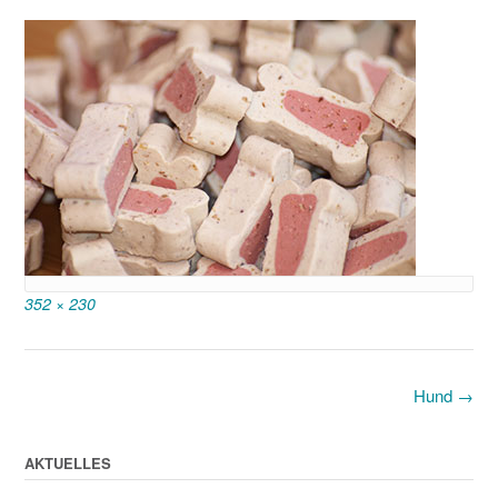
Full
352 × 230
size
Post
Hund
→
navigation
AKTUELLES