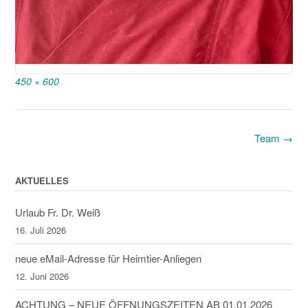
Full
450 × 600
size
Post
Team
→
navigation
AKTUELLES
Urlaub Fr. Dr. Weiß
16. Juli 2026
neue eMail-Adresse für Heimtier-Anliegen
12. Juni 2026
ACHTUNG – NEUE ÖFFNUNGSZEITEN AB 01.01.2026