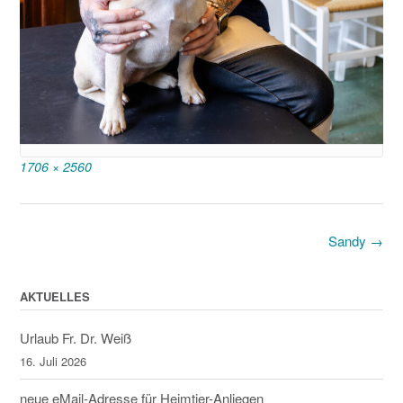
Full
1706 × 2560
size
Post
Sandy
→
navigation
AKTUELLES
Urlaub Fr. Dr. Weiß
16. Juli 2026
neue eMail-Adresse für Heimtier-Anliegen