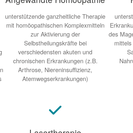
unterstützende ganzheitliche Therapie
unters
mit homöopathischen Komplexmitteln
Erkrank
zur Aktivierung der
des Mage
Selbstheilungskräfte bei
mittels
g
verschiedensten akuten und
Sa
chronischen Erkrankungen (z.B.
Nahr
en
Arthrose, Niereninsuffizienz,
s
Atemwegserkrankungen)
Lasertherapie